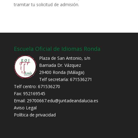
tramitar tu solicitud de admisión.
Escuela Oficial de Idiomas Ronda
Plaza de San Antonio, s/n
Barriada Dr. Vázquez
29400 Ronda (Málaga)
Telf secretaría: 671536271
Telf centro: 671536270
Fax: 952169545
Email:
29700667.edu@juntadeandalucia.es
Aviso Legal
Política de privacidad